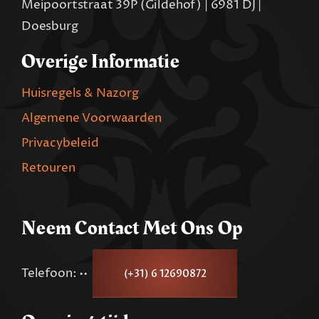
Meipoortstraat 39P (Gildehof) | 6981 DJ |
Doesburg
Overige Informatie
Huisregels & Nazorg
Algemene Voorwaarden
Privacybeleid
Retouren
Neem Contact Met Ons Op
Telefoon: ••
(+31) 6 12690872