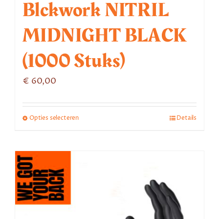
Blckwork NITRIL
MIDNIGHT BLACK
(1000 Stuks)
€
60,00
Opties selecteren
Details
Dit
product
heeft
meerdere
variaties.
Deze
optie