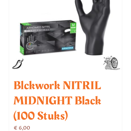
kan
gekozen
worden
op
de
productpagina
Blckwork NITRIL
MIDNIGHT Black
(100 Stuks)
€
6,00