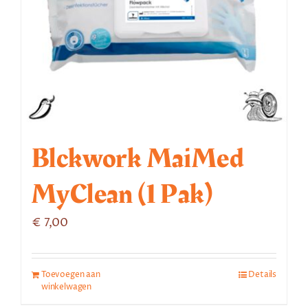
Blckwork MaiMed
MyClean (1 Pak)
€
7,00
Toevoegen aan
Details
winkelwagen