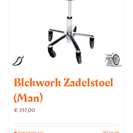
Blckwork Zadelstoel
(man)
€
357,00
Toevoegen aan
Details