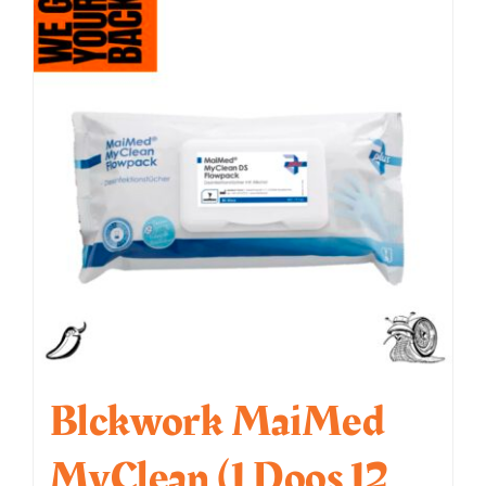
Blckwork MaiMed
MyClean (1 Doos 12