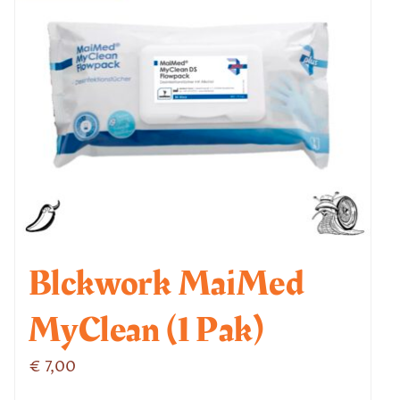
Blckwork MaiMed
MyClean (1 Pak)
€
7,00