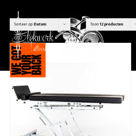
Ga
naar
inhoud
Sorteer op
Datum
Toon
12 producten