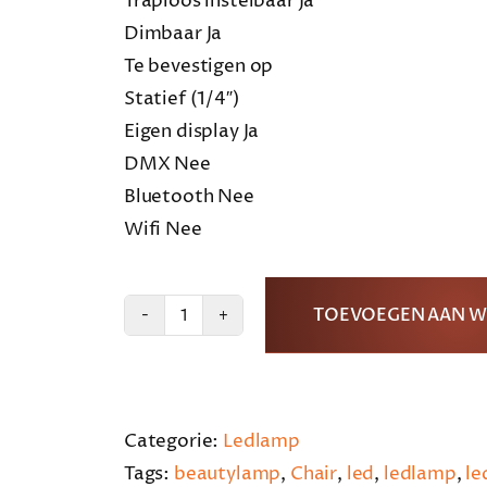
Traploos instelbaar Ja
Dimbaar Ja
Te bevestigen op
Statief (1/4″)
Eigen display Ja
DMX Nee
Bluetooth Nee
Wifi Nee
TOEVOEGEN AAN 
Blckwork
ledlamp
aantal
Categorie:
Ledlamp
Tags:
beautylamp
,
Chair
,
led
,
ledlamp
,
le