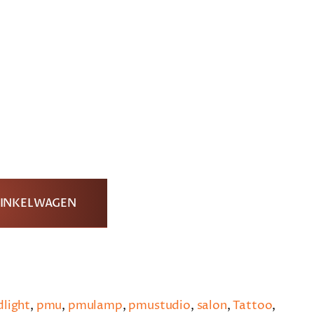
WINKELWAGEN
dlight
,
pmu
,
pmulamp
,
pmustudio
,
salon
,
Tattoo
,