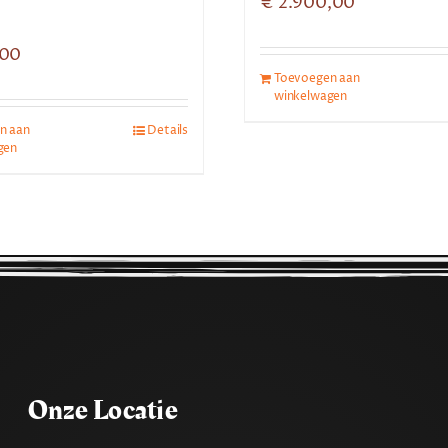
€
2.900,00
,00
Toevoegen aan
winkelwagen
n aan
Details
gen
Onze Locatie