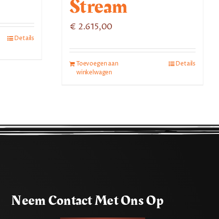
Stream
€
2.615,00
Details
Toevoegen aan
Details
winkelwagen
Neem Contact Met Ons Op