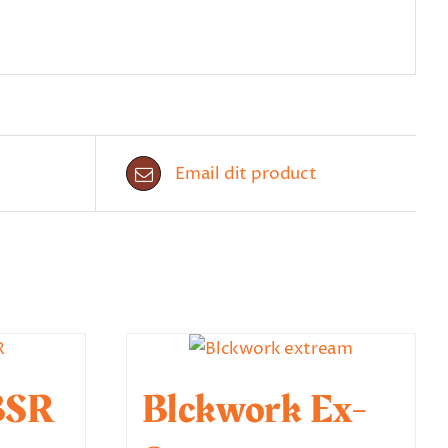
Email dit product
BSR
Blckwork Ex-