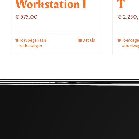
Workstation 1
T
€
575,00
€
2.250
Toevoegen aan
Details
Toevoege
winkelwagen
winkelwa