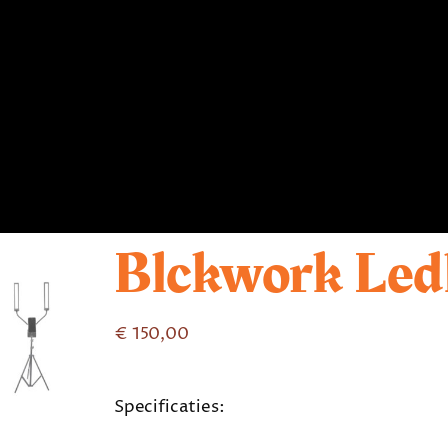
Blckwork Le
€
150,00
Specificaties: