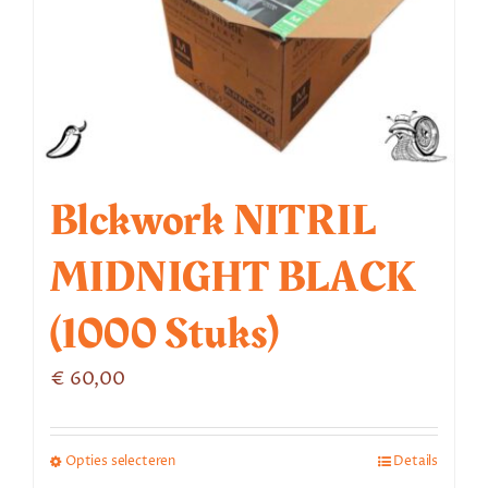
Blckwork NITRIL
MIDNIGHT BLACK
(1000 Stuks)
€
60,00
Opties selecteren
Details
Dit